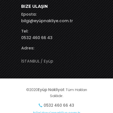
BIZE ULAŞIN
Eposta:
bilgi@eyüpnakliye.com.tr
Tel:
0532 460 66 43
Adres:
İSTANBUL / Eyüp
©2020
Eyüp Nakliyat
Tüm Hakları
Saklıdır.
0532 460 66 43
bilgi@eyüpnakliye.com.tr