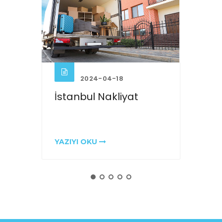
2024-04-18
202
İstanbul Nakliyat
İstanbu
Nakliya
YAZIYI OKU
YAZIYI O